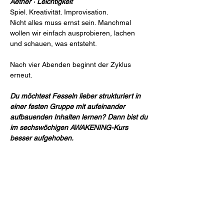
Aether · Leichtigkeit
Spiel. Kreativität. Improvisation.
Nicht alles muss ernst sein. Manchmal 
wollen wir einfach ausprobieren, lachen 
und schauen, was entsteht.
Nach vier Abenden beginnt der Zyklus 
erneut.
Du möchtest Fesseln lieber strukturiert in 
einer festen Gruppe mit aufeinander 
aufbauenden Inhalten lernen? Dann bist du 
im sechswöchigen AWAKENING-Kurs 
besser aufgehoben.
Details
📅 Jeden 2. und 4. Freitag im Monat
📍 Atelier ÆØS · Rankestraße 56 · Dresden 
🕯 Kurs 18:00 Uhr · Jam ab 20:00 Uhr | 
Einlass ab 19.30 Uhr