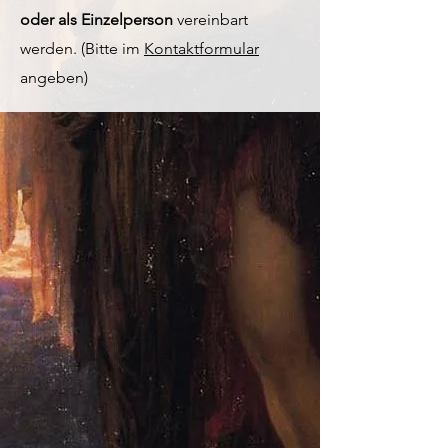
oder als Einzelperson
vereinbart
werden. (Bitte im
Kontaktformular
angeben)